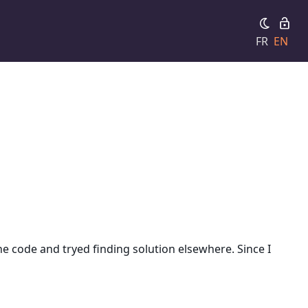
FR
EN
he code and tryed finding solution elsewhere. Since I