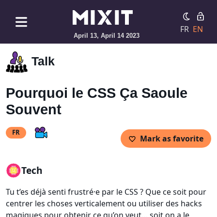
FR
EN
April 13, April 14 2023
Talk
Pourquoi le CSS Ça Saoule
Souvent
FR
Mark as favorite
Tech
Tu t’es déjà senti frustré·e par le CSS ? Que ce soit pour
centrer les choses verticalement ou utiliser des hacks
magiques pour obtenir ce qu’on veut… soit on a le