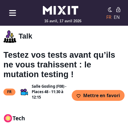
FR
EN
16 avril, 17 avril 2026
Talk
Testez vos tests avant qu’ils
ne vous trahissent : le
mutation testing !
Salle Gosling (F08) -
FR
Places 48 - 11:30 à
Mettre en favori
12:15
Tech