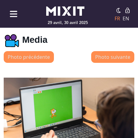
FR
EN
29 avril, 30 avril 2025
Media
Photo précédente
Photo suivante