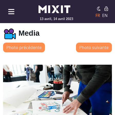
FR
EN
13 avril, 14 avril 2023
Media
Photo précédente
Photo suivante