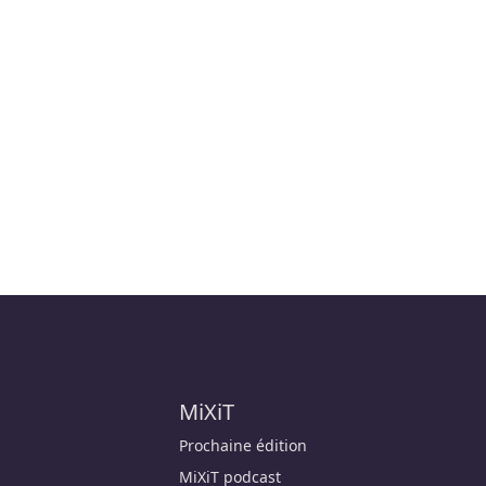
MiXiT
Prochaine édition
MiXiT podcast