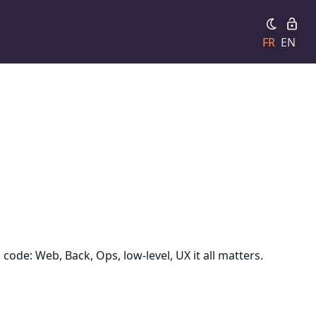
FR
EN
code: Web, Back, Ops, low-level, UX it all matters.