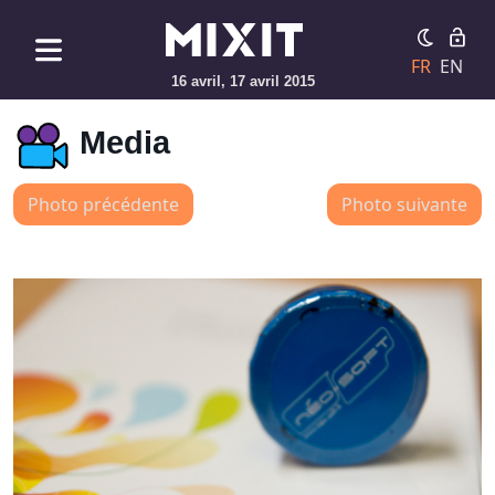
FR
EN
16 avril, 17 avril 2015
Media
Photo précédente
Photo suivante