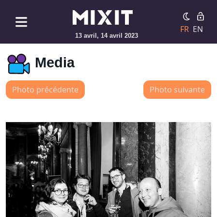
FR
EN
13 avril, 14 avril 2023
Media
Photo précédente
Photo suivante