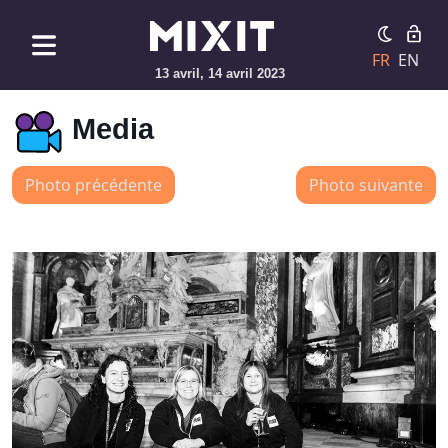
FR
EN
13 avril, 14 avril 2023
Media
Photo précédente
Photo suivante