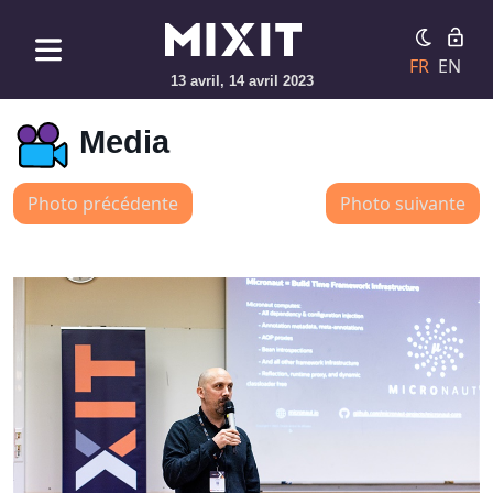
FR
EN
13 avril, 14 avril 2023
Media
Photo précédente
Photo suivante